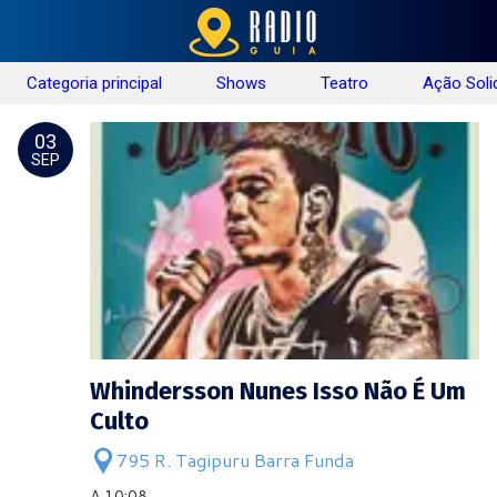
Categoria principal
Shows
Teatro
Ação Soli
03
SEP
Whindersson Nunes Isso Não É Um
Culto
795 R. Tagipuru Barra Funda
A 10:08